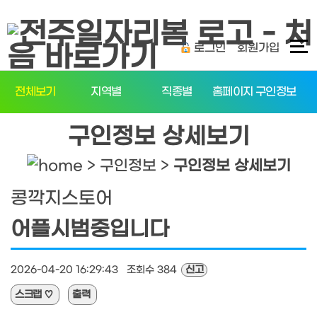
탑메뉴 바로가기
본문 바로가기
로그인
회원가입
전체보기
지역별
직종별
홈페이지 구인정보
구인정보 상세보기
> 구인정보 >
구인정보 상세보기
콩깍지스토어
어플시범중입니다
2026-04-20 16:29:43 조회수 384
신고
스크랩
♡
출력