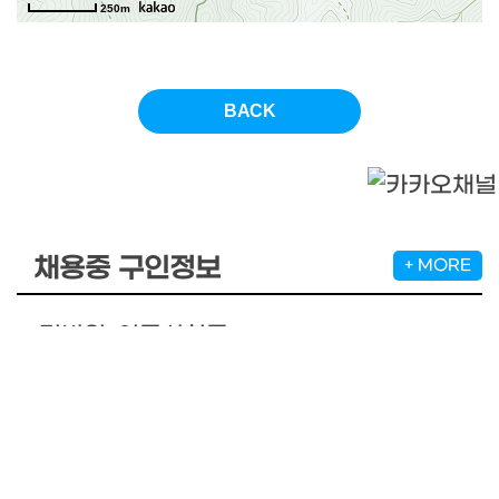
250m
채용중 구인정보
+ MORE
경비원-어플시험중
계약직
전주 덕진구, 전주 완산구
채용시까지
어플시범중입니다