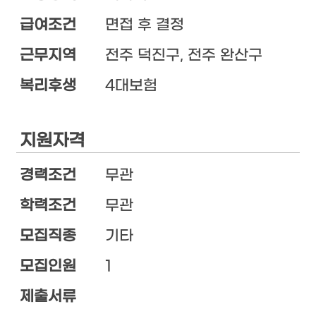
급여조건
면접 후 결정
근무지역
전주 덕진구, 전주 완산구
복리후생
4대보험
지원자격
경력조건
무관
학력조건
무관
모집직종
기타
모집인원
1
제출서류