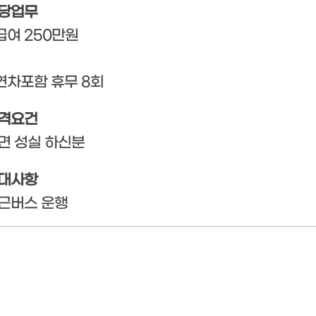
당업무
 급여 250만원
 연차포함 휴무 8회
격요건
면 성실 하신분
대사항
근버스 운행