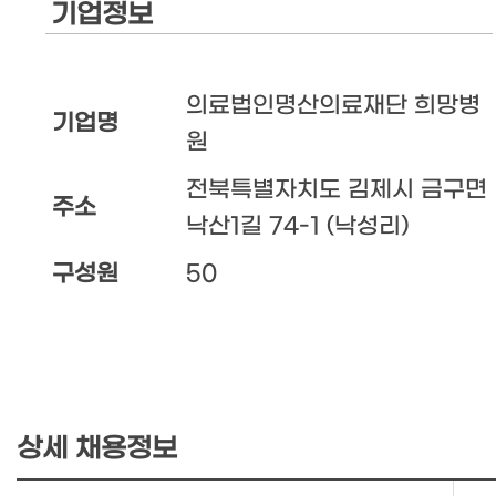
기업정보
의료법인명산의료재단 희망병
기업명
원
전북특별자치도 김제시 금구면
주소
낙산1길 74-1 (낙성리)
구성원
50
상세 채용정보