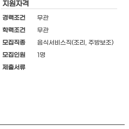
지원자격
경력조건
무관
학력조건
무관
모집직종
음식서비스직(조리, 주방보조)
모집인원
1명
제출서류