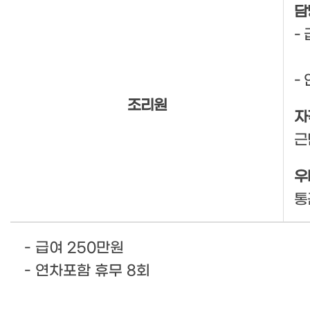
담
-
-
조리원
자
근
우
통
- 급여 250만원
- 연차포함 휴무 8회