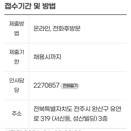
접수기간 및 방법
제출방
온라인, 전화후방문
법
제출기
채용시까지
한
인사담
2270857
전화걸기
당
전북특별자치도 전주시 완산구 유연
주소
로 319 (서신동, 성산빌딩) 3층