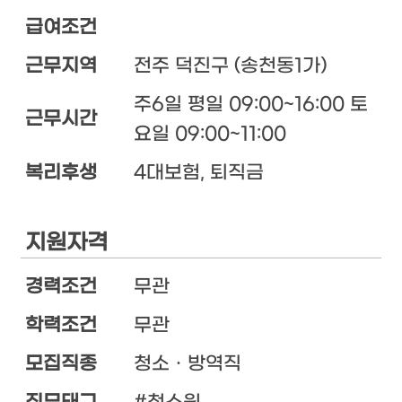
급여조건
근무지역
전주 덕진구 (송천동1가)
주6일 평일 09:00~16:00 토
근무시간
요일 09:00~11:00
복리후생
4대보험, 퇴직금
지원자격
경력조건
무관
학력조건
무관
모집직종
청소ㆍ방역직