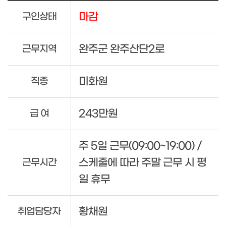
마감
구인상태
완주군 완주산단2로
근무지역
미화원
직종
243만원
급 여
주 5일 근무(09:00~19:00) /
스케줄에 따라 주말 근무 시 평
근무시간
일 휴무
황채원
취업담당자